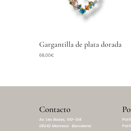
Gargantilla de plata dorada
68,00
€
Contacto
Po
Av. Les Bases, 100-104
Polí
08242 Manresa · Barcelona
Polí