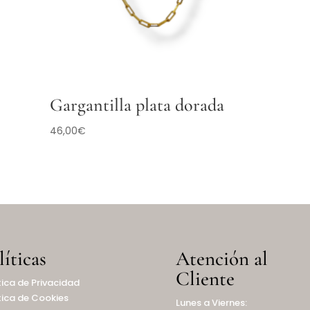
Gargantilla plata dorada
46,00
€
líticas
Atención al
Cliente
tica de Privacidad
tica de Cookies
Lunes a Viernes: