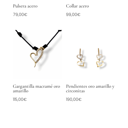
Pulsera acero
Collar acero
79,00
€
99,00
€
Gargantilla macramé oro
Pendientes oro amarillo y
amarillo
circonitas
115,00
€
190,00
€