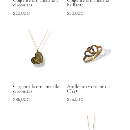
Colgante oro amarillo y
Colgante oro amarillo
circonitas
brillante
220,00
€
230,00
€
Gargantilla oro amarillo
Anillo oro y circonitas
circonitas
(T12)
285,00
€
325,00
€