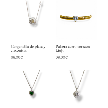
Gargantilla de plata y
Pulsera acero corazón
circonitas
LiuJo
68,00
€
69,00
€