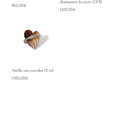
diamantes (0.25cts GVS)
550,00
€
1.100,00
€
Anillo oro tricolor (T16)
1.350,00
€