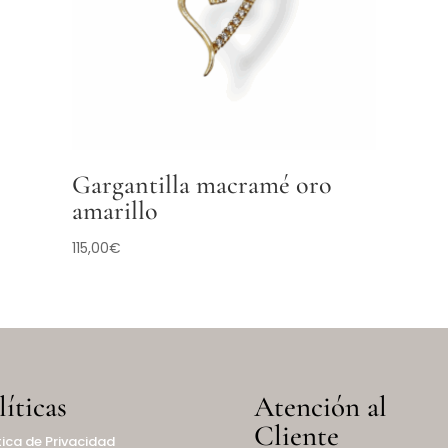
Gargantilla macramé oro
amarillo
115,00
€
líticas
Atención al
Cliente
tica de Privacidad