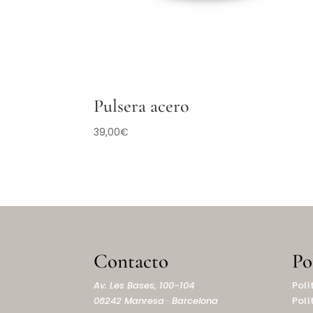
Pulsera acero
39,00
€
Contacto
Po
Av. Les Bases, 100-104
Polí
08242 Manresa · Barcelona
Polí