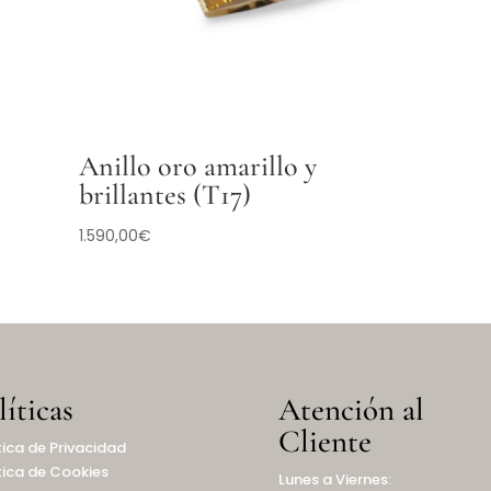
Anillo oro amarillo y
brillantes (T17)
1.590,00
€
líticas
Atención al
Cliente
tica de Privacidad
tica de Cookies
Lunes a Viernes: