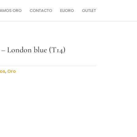
AMOS ORO
CONTACTO
ELIORO
OUTLET
o – London blue (T14)
los
,
Oro