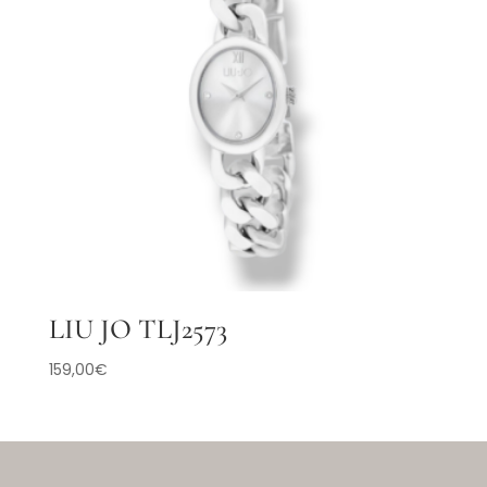
LIU JO TLJ2573
159,00
€