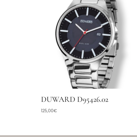
DUWARD D95426.02
125,00
€