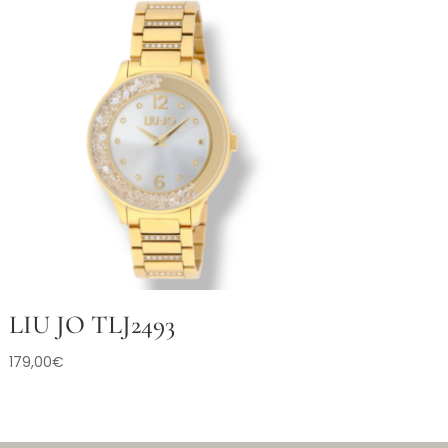
LIU JO TLJ2493
179,00
€