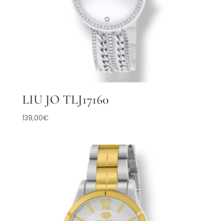
LIU JO TLJ17160
139,00
€