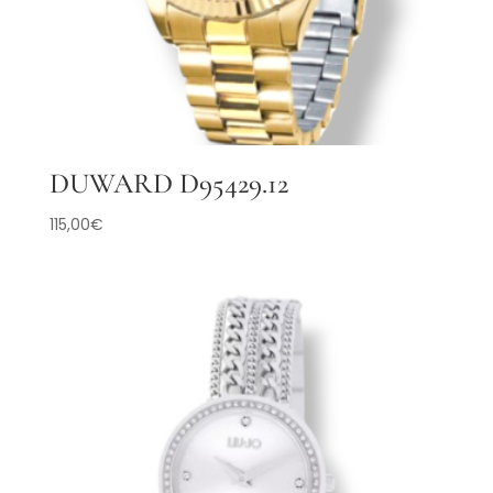
DUWARD D95429.12
115,00
€