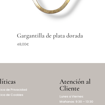
Gargantilla de plata dorada
48,00
€
líticas
Atención al
Cliente
tica de Privacidad
tica de Cookies
Lunes a Viernes:
Mañanas: 9:30 – 13:30