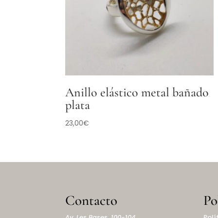
Anillo elástico metal bañado
plata
23,00
€
Contacto
Po
Av. Les Bases, 100-104
Polí