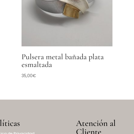
Pulsera metal bañada plata
esmaltada
35,00
€
líticas
Atención al
Cliente
tica de Privacidad