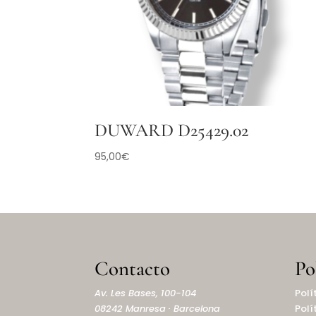
DUWARD D25429.02
95,00
€
Contacto
Po
Av. Les Bases, 100-104
Polí
08242 Manresa · Barcelona
Polí