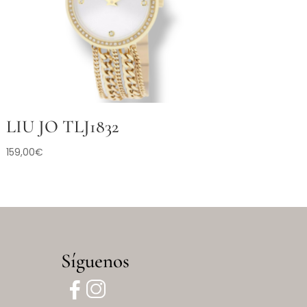
LIU JO TLJ1832
159,00
€
Síguenos