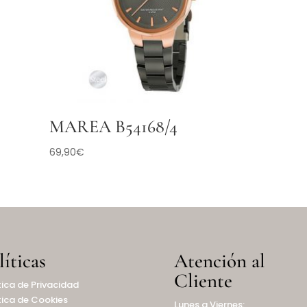
MAREA B54168/4
69,90
€
líticas
Atención al
Cliente
tica de Privacidad
tica de Cookies
Lunes a Viernes: