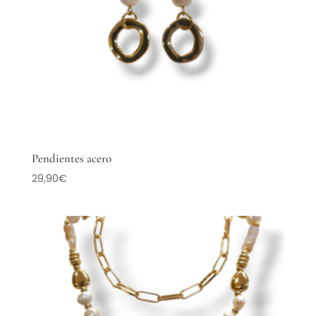
Pendientes acero
29,90
€