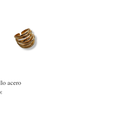
llo acero
0
€