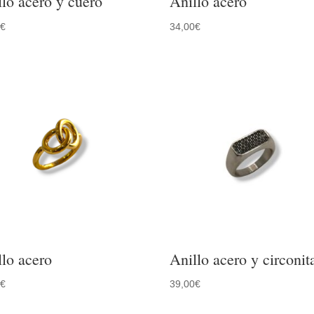
llo acero y cuero
Anillo acero
0
€
34,00
€
llo acero
Anillo acero y circonit
0
€
39,00
€